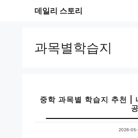
컨
데일리 스토리
텐
츠
로
건
너
과목별학습지
뛰
기
중학 과목별 학습지 추천 |
공
2026-05-