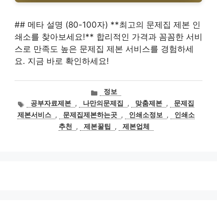
## 메타 설명 (80-100자) **최고의 문제집 제본 인
쇄소를 찾아보세요!** 합리적인 가격과 꼼꼼한 서비
스로 만족도 높은 문제집 제본 서비스를 경험하세
요. 지금 바로 확인하세요!
카
정보
테
태
공부자료제본
,
나만의문제집
,
맞춤제본
,
문제집
고
그
제본서비스
,
문제집제본하는곳
,
인쇄소정보
,
인쇄소
리
추천
,
제본꿀팁
,
제본업체