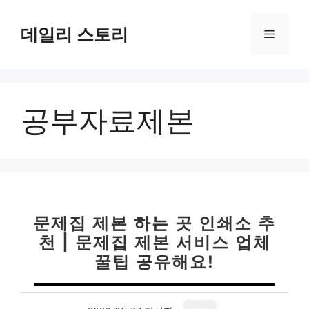
컨
텐
데일리 스토리
메
츠
로
뉴
건
너
공부자료제본
뛰
기
문제집 제본 하는 곳 인쇄소 추
천 | 문제집 제본 서비스 업체
꿀팁 공유해요!