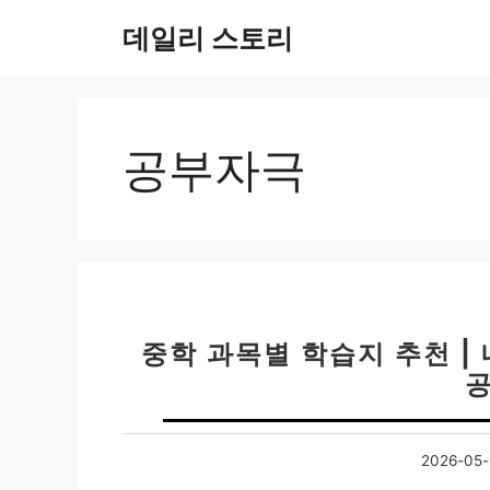
컨
데일리 스토리
텐
츠
로
건
너
공부자극
뛰
기
중학 과목별 학습지 추천 |
공
2026-05-