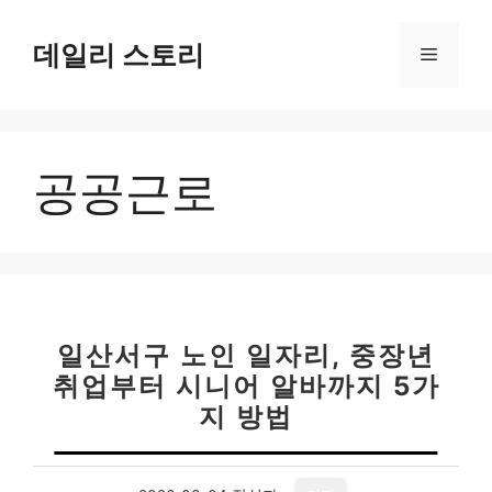
컨
텐
데일리 스토리
메
츠
로
뉴
건
너
공공근로
뛰
기
일산서구 노인 일자리, 중장년
취업부터 시니어 알바까지 5가
지 방법