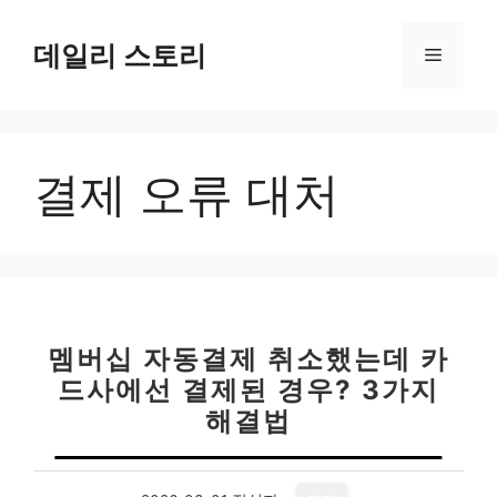
컨
텐
데일리 스토리
메
츠
로
뉴
건
너
결제 오류 대처
뛰
기
멤버십 자동결제 취소했는데 카
드사에선 결제된 경우? 3가지
해결법