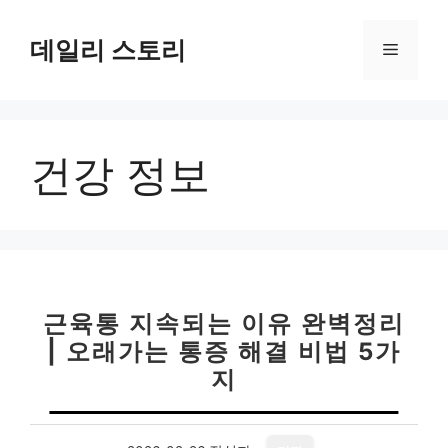
컨
텐
데일리 스토리
메
츠
로
뉴
건
너
건강 정보
뛰
기
근육통 지속되는 이유 완벽정리
| 오래가는 통증 해결 비법 5가
지