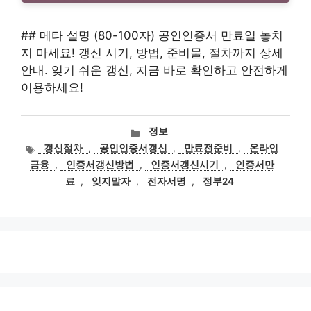
## 메타 설명 (80-100자) 공인인증서 만료일 놓치
지 마세요! 갱신 시기, 방법, 준비물, 절차까지 상세
안내. 잊기 쉬운 갱신, 지금 바로 확인하고 안전하게
이용하세요!
카
정보
테
태
갱신절차
,
공인인증서갱신
,
만료전준비
,
온라인
고
그
금융
,
인증서갱신방법
,
인증서갱신시기
,
인증서만
리
료
,
잊지말자
,
전자서명
,
정부24