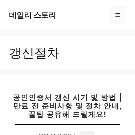
컨
텐
데일리 스토리
메
츠
로
뉴
건
너
갱신절차
뛰
기
공인인증서 갱신 시기 및 방법 |
만료 전 준비사항 및 절차 안내,
꿀팁 공유해 드릴게요!