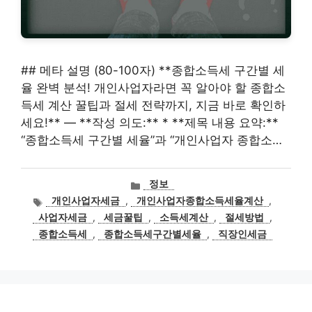
## 메타 설명 (80-100자) **종합소득세 구간별 세
율 완벽 분석! 개인사업자라면 꼭 알아야 할 종합소
득세 계산 꿀팁과 절세 전략까지, 지금 바로 확인하
세요!** — **작성 의도:** * **제목 내용 요약:**
“종합소득세 구간별 세율”과 “개인사업자 종합소…
카
정보
테
태
개인사업자세금
,
개인사업자종합소득세율계산
,
고
그
사업자세금
,
세금꿀팁
,
소득세계산
,
절세방법
,
리
종합소득세
,
종합소득세구간별세율
,
직장인세금