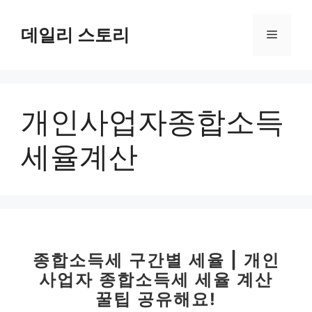
컨
텐
데일리 스토리
메
츠
로
뉴
건
너
개인사업자종합소득
뛰
기
세율계산
종합소득세 구간별 세율 | 개인
사업자 종합소득세 세율 계산
꿀팁 공유해요!