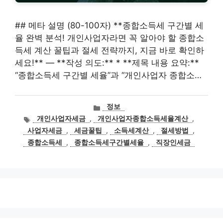
## 메타 설명 (80-100자) **종합소득세 구간별 세
율 완벽 분석! 개인사업자라면 꼭 알아야 할 종합소
득세 계산 꿀팁과 절세 전략까지, 지금 바로 확인하
세요!** — **작성 의도:** * **제목 내용 요약:**
“종합소득세 구간별 세율”과 “개인사업자 종합소…
카
정보
테
태
개인사업자세금
,
개인사업자종합소득세율계산
,
고
그
사업자세금
,
세금꿀팁
,
소득세계산
,
절세방법
,
리
종합소득세
,
종합소득세구간별세율
,
직장인세금