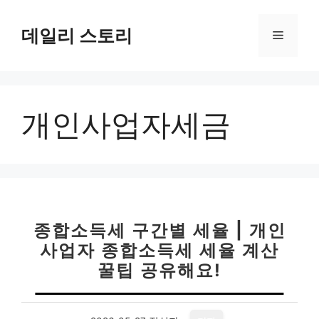
컨
텐
데일리 스토리
메
츠
로
뉴
건
너
개인사업자세금
뛰
기
종합소득세 구간별 세율 | 개인
사업자 종합소득세 세율 계산
꿀팁 공유해요!