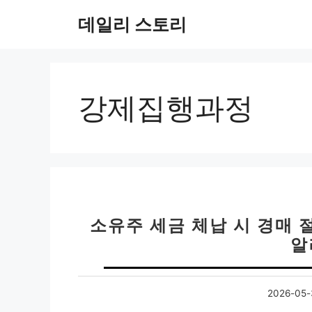
컨
데일리 스토리
텐
츠
로
건
너
강제집행과정
뛰
기
소유주 세금 체납 시 경매 
알
2026-05-