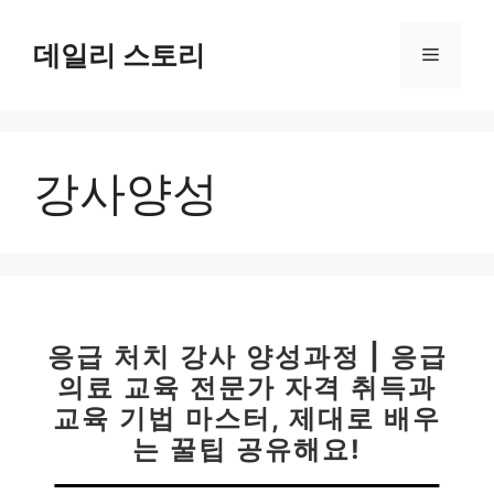
컨
텐
데일리 스토리
메
츠
로
뉴
건
너
강사양성
뛰
기
응급 처치 강사 양성과정 | 응급
의료 교육 전문가 자격 취득과
교육 기법 마스터, 제대로 배우
는 꿀팁 공유해요!