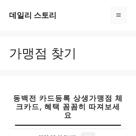
컨
텐
데일리 스토리
메
츠
로
뉴
건
너
가맹점 찾기
뛰
기
동백전 카드등록 상생가맹점 체
크카드, 혜택 꼼꼼히 따져보세
요