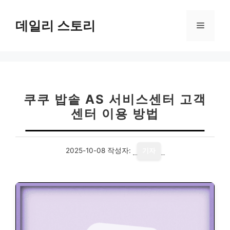
컨
텐
데일리 스토리
메
츠
로
뉴
건
너
뛰
기
쿠쿠 밥솥 AS 서비스센터 고객
센터 이용 방법
2025-10-08
작성자:
기자