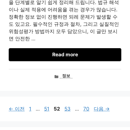
을 단계별로 알기 쉽게 정리해 드립니다. 법규 해석
이나 실제 적용에 어려움을 겪는 경우가 많습니다.
정확한 정보 없이 진행하면 되레 문제가 발생할 수
도 있고요. 필수적인 규정과 절차, 그리고 실질적인
위험성평가 방법까지 모두 담았으니, 이 글만 보시
면 안전한 …
Read more
카
정보
테
고
리
페
페
페
페
페
←
이전
1
…
51
52
53
…
70
다음
→
이
이
이
이
이
지
지
지
지
지