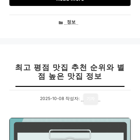
카
정보
테
고
리
최고 평점 맛집 추천 순위와 별
점 높은 맛집 정보
2025-10-08
작성자:
기자