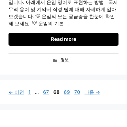
입니다. 아래에서 운임 영어로 표현하는 방법 | 국제
무역 용어 및 계약서 작성 팁에 대해 자세하게 알아
보겠습니다. 💡 운임의 모든 궁금증을 한눈에 확인
해 보세요. 💡 운임의 기본 …
Read more
카
정보
테
고
리
페
페
페
페
페
←
이전
1
…
67
68
69
70
다음
→
이
이
이
이
이
지
지
지
지
지