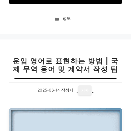
카
정보
테
고
리
운임 영어로 표현하는 방법 | 국
제 무역 용어 및 계약서 작성 팁
2025-06-14
작성자:
기자