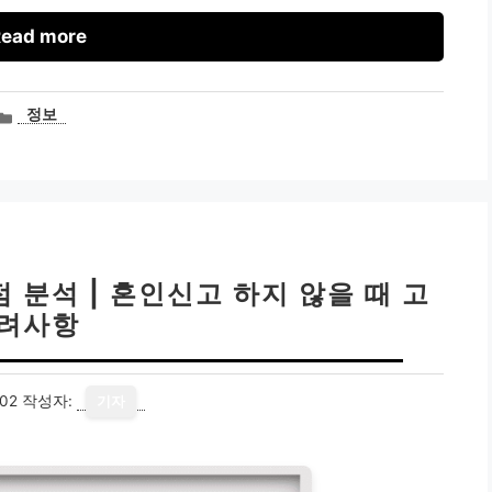
ead more
카
정보
테
고
리
 분석 | 혼인신고 하지 않을 때 고
려사항
02
작성자:
기자