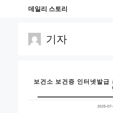
컨
데일리 스토리
텐
츠
로
건
너
기자
뛰
기
보건소 보건증 인터넷발급 
2025-07-