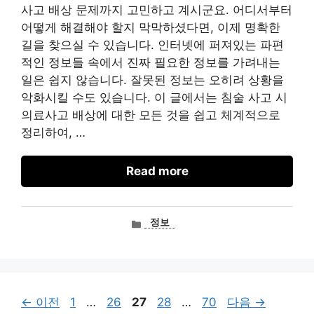
사고 배상 문제까지 고민하고 계시군요. 어디서부터
어떻게 해결해야 할지 막막하셨다면, 이제 명확한
길을 찾으실 수 있습니다. 인터넷에 퍼져있는 파편
적인 정보들 속에서 진짜 필요한 정보를 가려내는
일은 쉽지 않습니다. 잘못된 정보는 오히려 상황을
악화시킬 수도 있습니다. 이 글에서는 침술 사고 시
의료사고 배상에 대한 모든 것을 쉽고 체계적으로
정리하여, …
Read more
카
정보
테
고
리
페
페
페
페
페
←
이전
1
…
26
27
28
…
70
다음
→