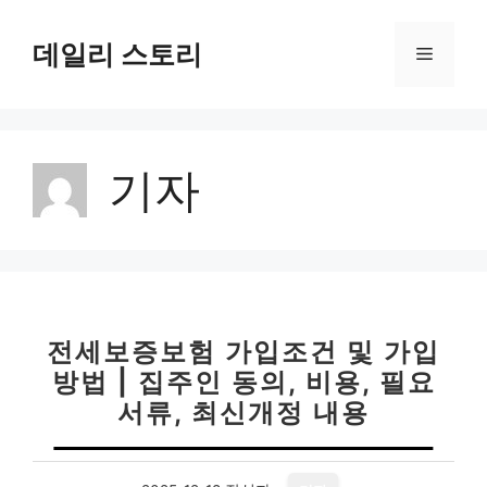
컨
텐
데일리 스토리
메
츠
로
뉴
건
너
기자
뛰
기
전세보증보험 가입조건 및 가입
방법 | 집주인 동의, 비용, 필요
서류, 최신개정 내용