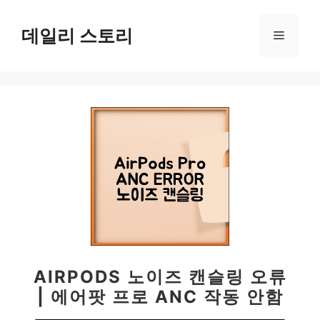
컨
텐
데일리 스토리
메
츠
로
뉴
건
너
뛰
기
AIRPODS 노이즈 캔슬링 오류
| 에어팟 프로 ANC 작동 안함