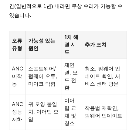
간(일반적으로 1년) 내라면 무상 수리가 가능할 수
있습니다.
1차 해
오류
가능성 있는
결 시
추가 조치
유형
원인
도
재연
ANC
소프트웨어/
청소, 펌웨어 업
결, 모
미작
펌웨어 오류,
데이트 확인, 서
드 전
동
마이크 막힘
비스 센터 방문
환
이어
ANC
귀 모양 불일
팁 교
착용법 재확인,
성능
치, 이어팁 오
체 및
펌웨어 업데이트
저하
염
청소