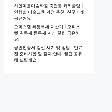
하얀마음미술학원 죽전동 커리큘럼 |
연령별 미술교육 과정 추천! 친구에게
공유해요
오피스텔 취등록세 계산기 | 오피스
텔 취득세 등록세 계산 꿀팁 공유해
요!
공인인증서 갱신 시기 및 방법 | 만료
전 준비사항 및 절차 안내, 꿀팁 공유
해 드릴게요!