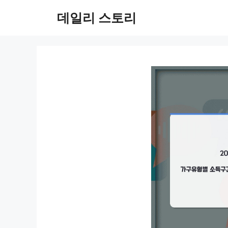
컨
데일리 스토리
텐
츠
로
건
너
뛰
기