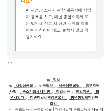
나요?
A. 사업장 소재지 관할 세무서에 사업
자 등록을 하고, 매년 종합소득세 또
는 법인세 신고 시 관련 서류를 제출
하여 신청하면 돼요. 놓치지 말고 꼭
챙기세요!
"
"
카
정보
테
태
사업성공팁
,
세금절약
,
세금혜택꿀팁
,
정부지원
고
그
사업
,
중소기업세액감면
,
창업세금
,
창업지원
,
청
리
년사업가
,
청년창업세액감면요건
,
청년창업세액감면
조건
종합소득세 구간별 세율 | 개인사업자 종합소득세 세율 계