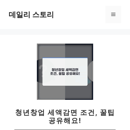
컨
텐
데일리 스토리
메
츠
로
뉴
건
너
뛰
기
청년창업 세액감면 조건, 꿀팁
공유해요!