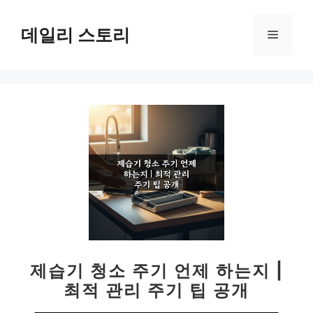
컨
텐
데일리 스토리
메
츠
로
뉴
건
너
뛰
기
제습기 청소 주기 언제 하는지 |
최적 관리 주기 팁 공개