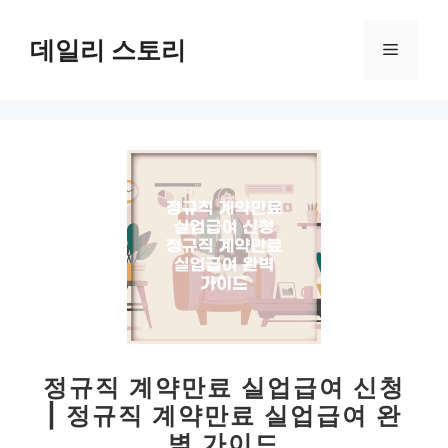
컨
텐
데일리 스토리
메
츠
로
뉴
건
너
뛰
기
정규직 계약만료 실업급여 신청
| 정규직 계약만료 실업급여 완
벽 가이드