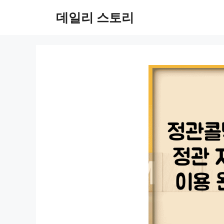
컨
데일리 스토리
텐
츠
로
건
너
뛰
기