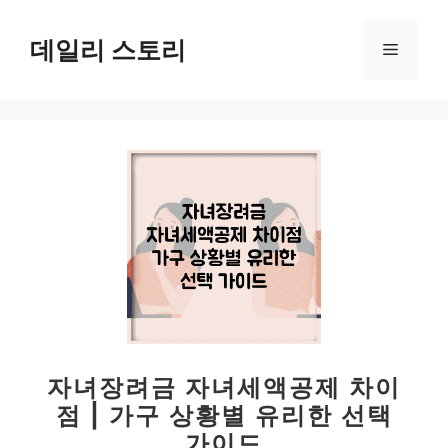
컨
텐
데일리 스토리
메
츠
로
뉴
건
너
뛰
기
자녀장려금 자녀세액공제 차이
점 | 가구 상황별 유리한 선택
가이드