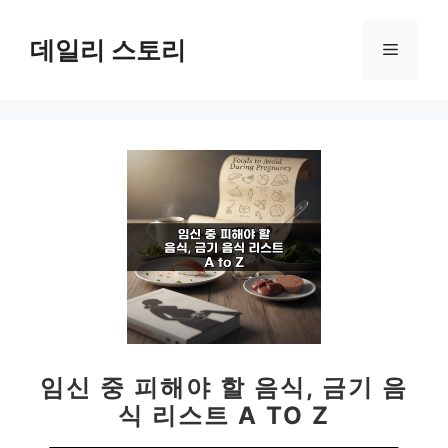
컨
텐
데일리 스토리
메
츠
로
뉴
건
너
뛰
기
임신 중 피해야 할 음식, 금기 음
식 리스트 A TO Z