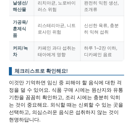
날생선/
리치아균, 노로바이
완전히 익힌 생선,
해산물
러스 위험
조개류
가공육/
리스테리아균, 니트
신선한 육류, 충분
훈제식
로사민 위험
히 익혀 섭취
품
커피/녹
카페인 과다 섭취는
하루 1~2잔 이하,
차
태아에게 영향
디카페인 음료
체크리스트로 확인해요!
이것만 기억하면
임신 중 피해야 할 음식
에 대한 걱
정을 덜 수 있어요. 식품 구매 시에는 원산지와 유통
기한을 꼼꼼히 확인하고, 조리 시에는 충분히 익히
는 것이 중요해요. 외식할 때는 신뢰할 수 있는 곳을
선택하고, 의심스러운 음식은 섭취하지 않는 것이
현명하답니다.