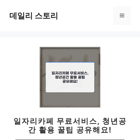
컨
텐
데일리 스토리
메
츠
로
뉴
건
너
뛰
기
일자리카페 무료서비스, 청년공
간 활용 꿀팁 공유해요!