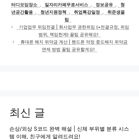
고
그
터디모임장소
,
일자리카페무료서비스
,
정보공유
,
청
리
년공간활용
,
청년지원정책
,
취업특강일정
,
취준생꿀
팁
기업업무 위임전결 | 회사업무 권한위임 (+전결규정, 위임
범위, 책임한계) 꿀팁 공유해요!
휴대폰 해지 위약금 계산 | 핸드폰 약정 중도해지 위약금
면제 방법 꿀팁 공유할게요!
최신 글
손상/외상 S코드 완벽 해설 | 신체 부위별 분류 시스
템 이해, 친구에게 알려드려요!