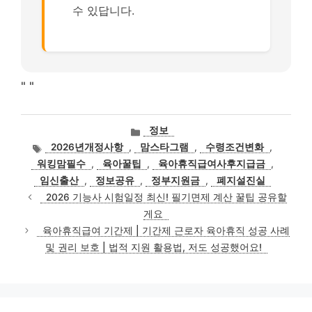
수 있답니다.
"
"
카
정보
테
태
2026년개정사항
,
맘스타그램
,
수령조건변화
,
고
그
워킹맘필수
,
육아꿀팁
,
육아휴직급여사후지급금
,
리
임신출산
,
정보공유
,
정부지원금
,
폐지설진실
2026 기능사 시험일정 최신! 필기면제 계산 꿀팁 공유할
게요
육아휴직급여 기간제 | 기간제 근로자 육아휴직 성공 사례
및 권리 보호 | 법적 지원 활용법, 저도 성공했어요!