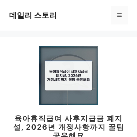
컨
텐
데일리 스토리
메
츠
로
뉴
건
너
뛰
기
육아휴직급여 사후지급금 폐지
설, 2026년 개정사항까지 꿀팁
공유해요