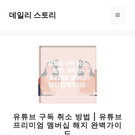
컨
텐
데일리 스토리
메
츠
로
뉴
건
너
뛰
기
유튜브 구독 취소 방법 | 유튜브
프리미엄 멤버십 해지 완벽가이
드