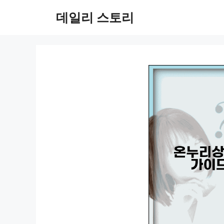
컨
데일리 스토리
텐
츠
로
건
너
뛰
기