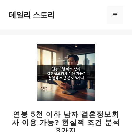
컨
텐
데일리 스토리
메
츠
로
뉴
건
너
뛰
기
연봉 5천 이하 남자 결혼정보회
사 이용 가능? 현실적 조건 분석
3가지