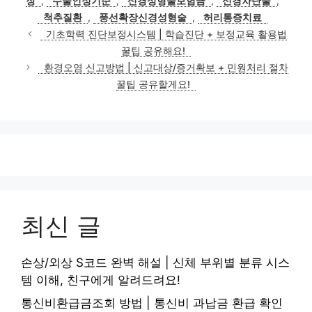
장
,
수술인정기준
,
신경성형술보험금
,
신경차단술
,
리
척추질환
,
풍선확장신경성형술
,
허리통증치료
기초학력 진단보정시스템 | 학습진단 + 보정교육 활용법
꿀팁 공유해요!
환경오염 신고방법 | 신고대상/증거확보 + 민원처리 절차
꿀팁 공유할게요!
최신 글
손상/외상 S코드 완벽 해설 | 신체 부위별 분류 시스
템 이해, 친구에게 알려드려요!
통신비환급금조회 방법 | 통신비 과납금 환급 확인