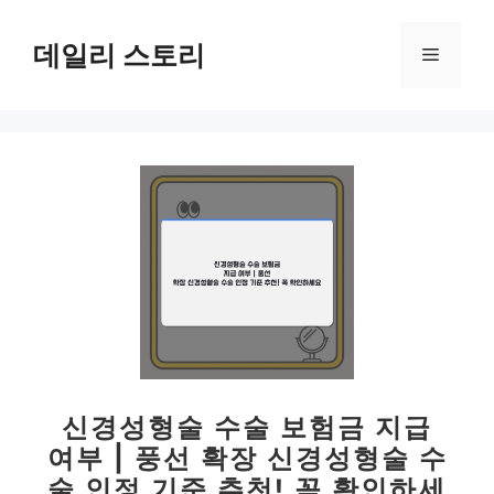
컨
텐
데일리 스토리
메
츠
로
뉴
건
너
뛰
기
신경성형술 수술 보험금 지급
여부 | 풍선 확장 신경성형술 수
술 인정 기준 추천! 꼭 확인하세