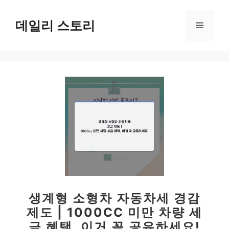
컨
텐
데일리 스토리
메
츠
로
뉴
건
너
뛰
기
생계형 소형차 자동차세 경감
제도 | 1000CC 미만 차량 세
금 혜택, 이거 꼭 공유하세요!