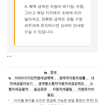
A. 혜택 금액은 차량의 배기량, 차종,
그리고 해당 지자체의 조례에 따라
달라져요. 정확한 금액은 관할 구청
세무과에 문의하시면 상세히 안내받
으실 수 있답니다.
"
"
카
정보
테
태
1000CC미만차량세금혜택
,
경제적자동차생활
,
내
고
그
차세금알아보기
,
생계형소형차자동차세경감제도
,
소
리
형차세금절약
,
일상공유
,
자동차세꿀팁
,
차량유지비
절감
이지웰 복지몰 포인트 현금화 가능한 방법 총정리 추천! 친