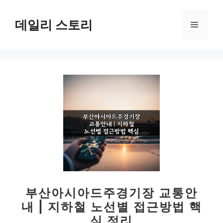
컨
텐
데일리 스토리
메
츠
로
뉴
건
너
뛰
기
부산아시아드주경기장 교통안
내 | 지하철 노선별 접근방법 핵
심 정리