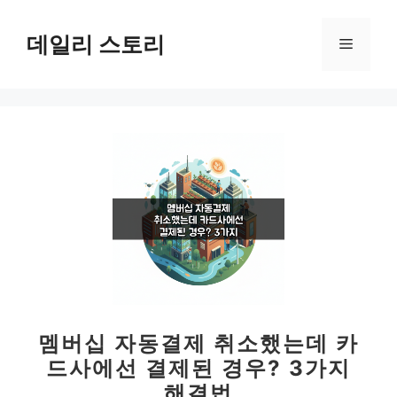
컨
텐
데일리 스토리
메
츠
로
뉴
건
너
뛰
기
멤버십 자동결제 취소했는데 카
드사에선 결제된 경우? 3가지
해결법