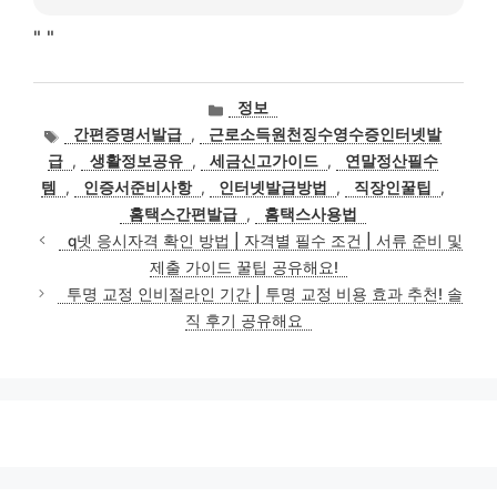
"
"
카
정보
테
태
간편증명서발급
,
근로소득원천징수영수증인터넷발
고
그
급
,
생활정보공유
,
세금신고가이드
,
연말정산필수
리
템
,
인증서준비사항
,
인터넷발급방법
,
직장인꿀팁
,
홈택스간편발급
,
홈택스사용법
q넷 응시자격 확인 방법 | 자격별 필수 조건 | 서류 준비 및
제출 가이드 꿀팁 공유해요!
투명 교정 인비절라인 기간 | 투명 교정 비용 효과 추천! 솔
직 후기 공유해요