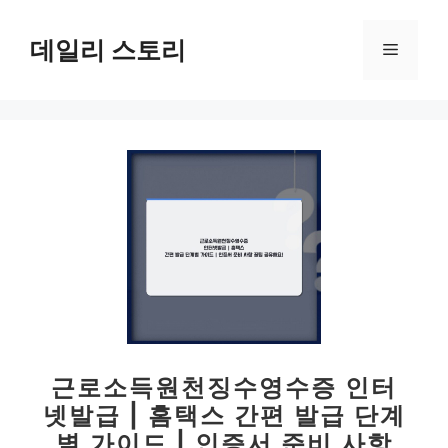
컨
텐
데일리 스토리
메
츠
로
뉴
건
너
뛰
기
근로소득원천징수영수증 인터
넷발급 | 홈택스 간편 발급 단계
별 가이드 | 인증서 준비 사항