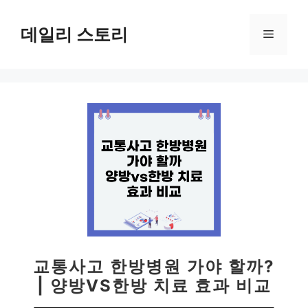
컨
텐
데일리 스토리
메
츠
로
뉴
건
너
뛰
기
교통사고 한방병원 가야 할까?
| 양방VS한방 치료 효과 비교