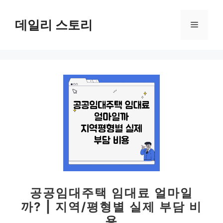
컨
텐
데일리 스토리
메
츠
로
뉴
건
너
뛰
기
공공임대주택 임대료 얼마일
까? | 지역/평형별 실제 부담 비
용