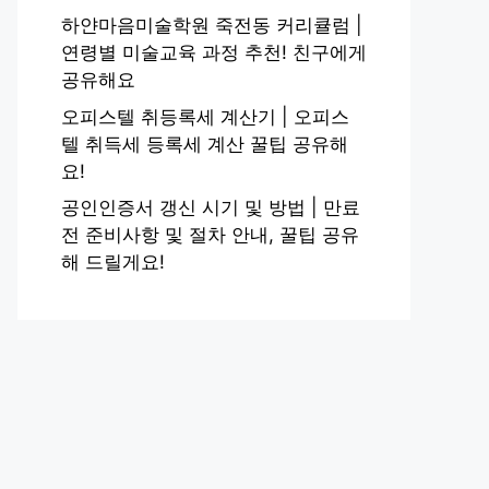
하얀마음미술학원 죽전동 커리큘럼 |
연령별 미술교육 과정 추천! 친구에게
공유해요
오피스텔 취등록세 계산기 | 오피스
텔 취득세 등록세 계산 꿀팁 공유해
요!
공인인증서 갱신 시기 및 방법 | 만료
전 준비사항 및 절차 안내, 꿀팁 공유
해 드릴게요!