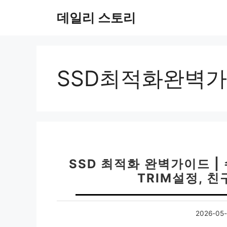
컨
데일리 스토리
텐
츠
로
건
너
SSD최적화완벽
뛰
기
SSD 최적화 완벽가이드 
TRIM설정, 
2026-05-