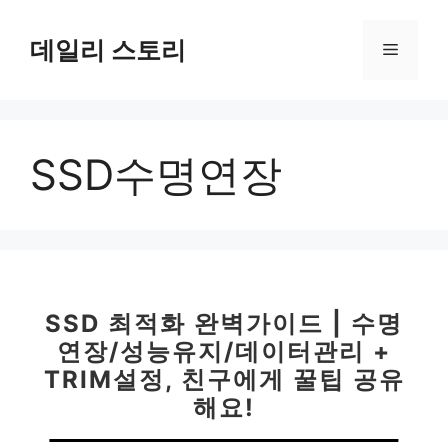
컨
텐
데일리 스토리
메
츠
로
뉴
건
너
SSD수명연장
뛰
기
SSD 최적화 완벽가이드 | 수명
연장/성능유지/데이터관리 +
TRIM설정, 친구에게 꿀팁 공유
해요!