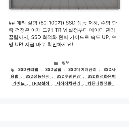
## 메타 설명 (80-100자) SSD 성능 저하, 수명 단
축 걱정은 이제 그만! TRIM 설정부터 데이터 관리
꿀팁까지, SSD 최적화 완벽 가이드로 속도 UP, 수
명 UP! 지금 바로 확인하세요!
카
정보
테
태
SSD관리법
,
SSD꿀팁
,
SSD데이터관리
,
SSD사
고
그
용법
,
SSD성능유지
,
SSD수명연장
,
SSD최적화완벽
리
가이드
,
TRIM설정
,
저장장치관리
,
컴퓨터최적화