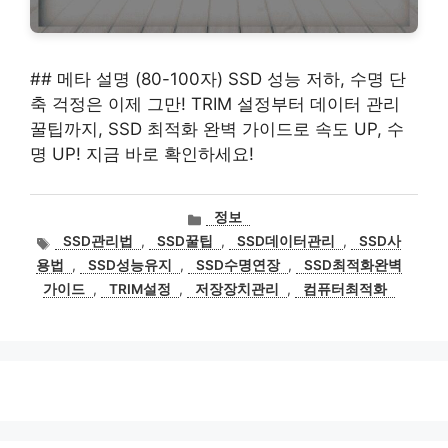
## 메타 설명 (80-100자) SSD 성능 저하, 수명 단
축 걱정은 이제 그만! TRIM 설정부터 데이터 관리
꿀팁까지, SSD 최적화 완벽 가이드로 속도 UP, 수
명 UP! 지금 바로 확인하세요!
카
정보
테
태
SSD관리법
,
SSD꿀팁
,
SSD데이터관리
,
SSD사
고
그
용법
,
SSD성능유지
,
SSD수명연장
,
SSD최적화완벽
리
가이드
,
TRIM설정
,
저장장치관리
,
컴퓨터최적화