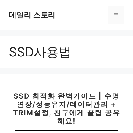
컨
텐
데일리 스토리
메
츠
로
뉴
건
너
SSD사용법
뛰
기
SSD 최적화 완벽가이드 | 수명
연장/성능유지/데이터관리 +
TRIM설정, 친구에게 꿀팁 공유
해요!