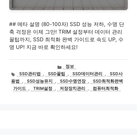
## 메타 설명 (80-100자) SSD 성능 저하, 수명 단
축 걱정은 이제 그만! TRIM 설정부터 데이터 관리
꿀팁까지, SSD 최적화 완벽 가이드로 속도 UP, 수
명 UP! 지금 바로 확인하세요!
카
정보
테
태
SSD관리법
,
SSD꿀팁
,
SSD데이터관리
,
SSD사
고
그
용법
,
SSD성능유지
,
SSD수명연장
,
SSD최적화완벽
리
가이드
,
TRIM설정
,
저장장치관리
,
컴퓨터최적화