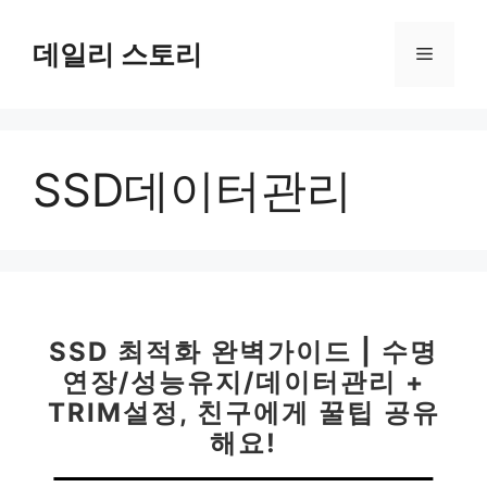
컨
텐
데일리 스토리
메
츠
로
뉴
건
너
SSD데이터관리
뛰
기
SSD 최적화 완벽가이드 | 수명
연장/성능유지/데이터관리 +
TRIM설정, 친구에게 꿀팁 공유
해요!