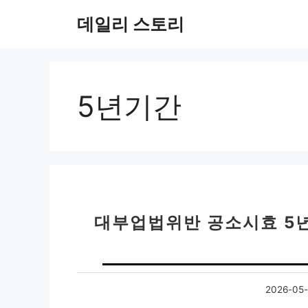
컨
데일리 스토리
텐
츠
로
건
너
5년기간
뛰
기
대부업법위반 공소시효 5년
2026-05-