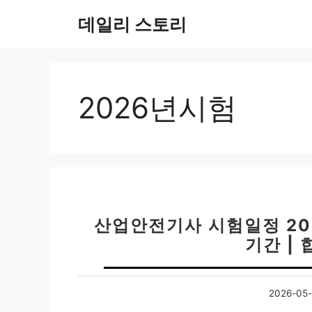
컨
데일리 스토리
텐
츠
로
건
너
2026년시험
뛰
기
산업안전기사 시험일정 202
기간 | 
2026-05-