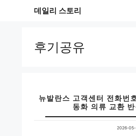
컨
데일리 스토리
텐
츠
로
건
너
후기공유
뛰
기
뉴발란스 고객센터 전화번호 0
동화 의류 교환 반
2026-05-