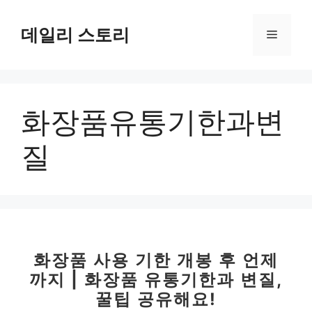
컨
텐
데일리 스토리
메
츠
로
뉴
건
너
화장품유통기한과변
뛰
기
질
화장품 사용 기한 개봉 후 언제
까지 | 화장품 유통기한과 변질,
꿀팁 공유해요!