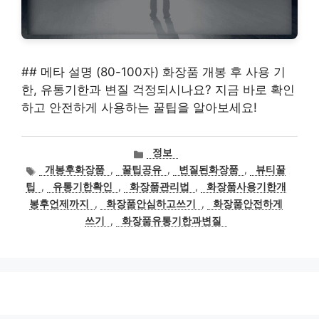
## 메타 설명 (80-100자) 화장품 개봉 후 사용 기
한, 유통기한과 변질 걱정되시나요? 지금 바로 확인
하고 안전하게 사용하는 꿀팁을 알아보세요!
카
정보
테
태
개봉후화장품
,
꿀팁공유
,
변질된화장품
,
뷰티꿀
고
그
팁
,
유통기한확인
,
화장품관리법
,
화장품사용기한개
리
봉후언제까지
,
화장품안심하고쓰기
,
화장품안전하게
쓰기
,
화장품유통기한과변질