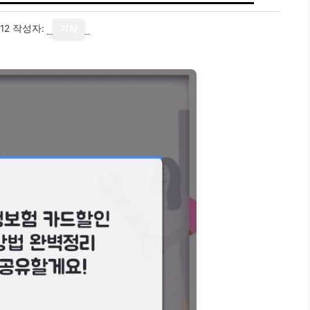
12
작성자:
기자