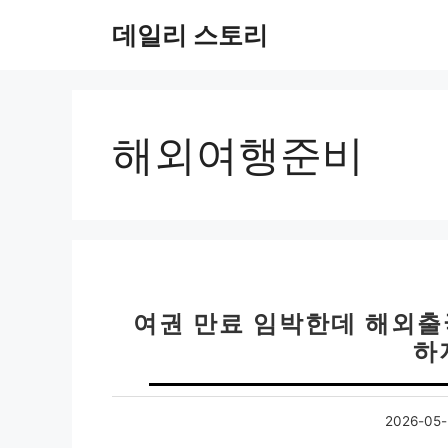
컨
데일리 스토리
텐
츠
로
건
너
해외여행준비
뛰
기
여권 만료 임박한데 해외출
하
2026-05-