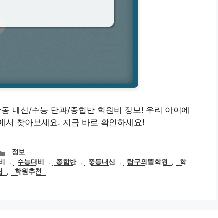
둔산동 내신/수능 단과/종합반 학원비 정보! 우리 아이에
에서 찾아보세요. 지금 바로 확인하세요!
카
정보
테
비
,
수능대비
,
종합반
,
중등내신
,
탐구의뜰학원
,
학
고
팁
,
학원추천
리