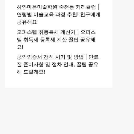
하얀마음미술학원 죽전동 커리큘럼 |
연령별 미술교육 과정 추천! 친구에게
공유해요
오피스텔 취등록세 계산기 | 오피스
텔 취득세 등록세 계산 꿀팁 공유해
요!
공인인증서 갱신 시기 및 방법 | 만료
전 준비사항 및 절차 안내, 꿀팁 공유
해 드릴게요!