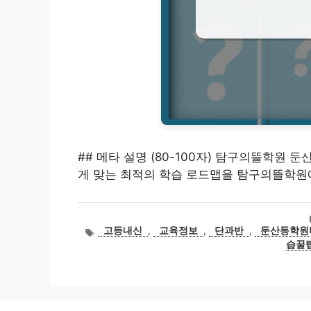
## 메타 설명 (80-100자) 탐구의뜰학원 
게 맞는 최적의 학습 로드맵을 탐구의뜰학원
태
고등내신
,
교육정보
,
단과반
,
둔산동학원
그
습꿀