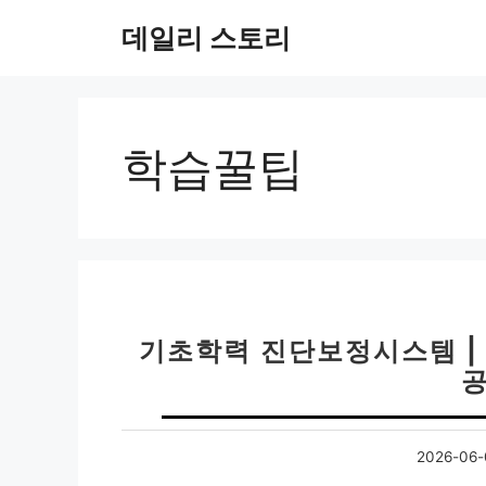
컨
데일리 스토리
텐
츠
로
건
너
학습꿀팁
뛰
기
기초학력 진단보정시스템 |
공
2026-06-