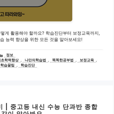
 어떻게 활용해야 할까요? 학습진단부터 보정교육까지,
습 능력 향상을 위한 모든 것을 알아보세요!
카
정보
테
기초학력향상
,
나만의학습법
,
똑똑한공부법
,
보정교육
,
고
학습꿀팁
,
학습진단
리
 | 중고등 내신 수능 단과반 종합
! 같이 알아봐요