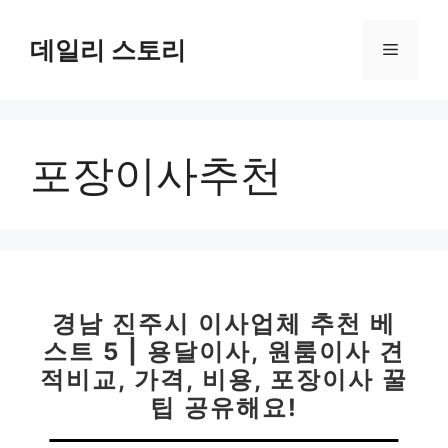
컨
텐
데일리 스토리
메
츠
로
뉴
건
너
포장이사추천
뛰
기
경남 진주시 이사업체 추천 베
스트 5 | 용달이사, 원룸이사 견
적비교, 가격, 비용, 포장이사 꿀
팁 공유해요!