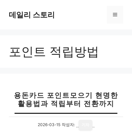
컨
텐
데일리 스토리
메
츠
로
뉴
건
너
포인트 적립방법
뛰
기
용돈카드 포인트모으기 현명한
활용법과 적립부터 전환까지
2026-03-15
작성자:
기자