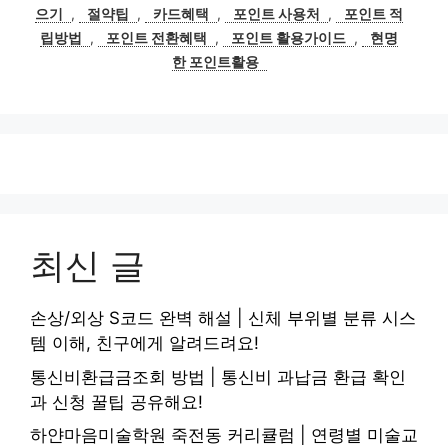
고
그
으기
,
절약팁
,
카드혜택
,
포인트 사용처
,
포인트 적
리
립방법
,
포인트 전환혜택
,
포인트 활용가이드
,
현명
한 포인트활용
최신 글
손상/외상 S코드 완벽 해설 | 신체 부위별 분류 시스
템 이해, 친구에게 알려드려요!
통신비환급금조회 방법 | 통신비 과납금 환급 확인
과 신청 꿀팁 공유해요!
하얀마음미술학원 죽전동 커리큘럼 | 연령별 미술교