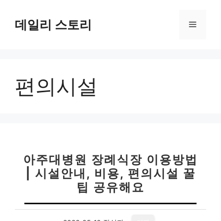
컨
텐
데일리 스토리
메
츠
로
뉴
건
너
편의시설
뛰
기
아주대병원 장례식장 이용방법
| 시설안내, 비용, 편의시설 꿀
팁 공유해요