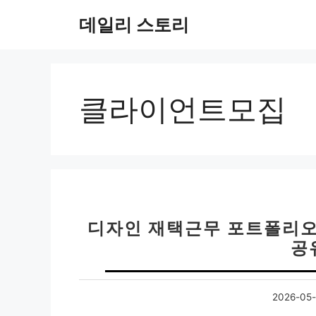
컨
데일리 스토리
텐
츠
로
건
너
클라이언트모집
뛰
기
디자인 재택근무 포트폴리오
공
2026-05-