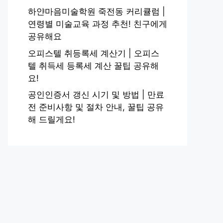
하얀마음미술학원 죽전동 커리큘럼 |
연령별 미술교육 과정 추천! 친구에게
공유해요
오피스텔 취등록세 계산기 | 오피스
텔 취득세 등록세 계산 꿀팁 공유해
요!
공인인증서 갱신 시기 및 방법 | 만료
전 준비사항 및 절차 안내, 꿀팁 공유
해 드릴게요!